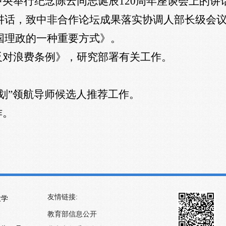
中央举行纪念陈云同志诞辰
120
周年座谈会上的讲
讲话，致中非合作论坛成果落实协调人部长级会
国理政的一种重要方式》。
反对浪费条例》，研究部署有关工作。
划”领航导师候选人推荐工作。
作。
友情链接:
大学
教育部信息公开