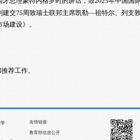
萄牙总理蒙特内格罗时的讲话，致
2025
年中国国
列建交
75
周致瑞士联邦主席凯勒—祖特尔、列支
市场建设》。
和推荐工作。
友情链接:
大学
教育部信息公开