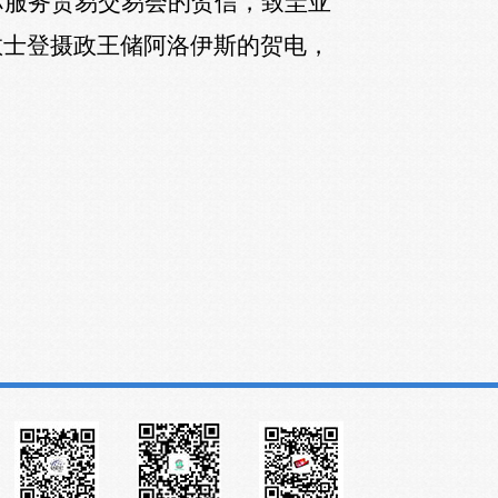
际服务贸易交易会的贺信，致圭亚
敦士登摄政王储阿洛伊斯的贺电，